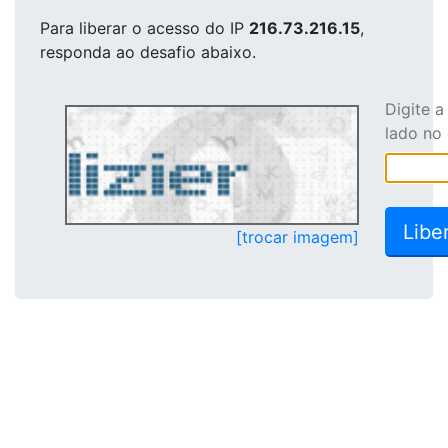
Para liberar o acesso
do IP
216.73.216.15
,
responda ao desafio abaixo.
Digite 
lado no
[trocar imagem]