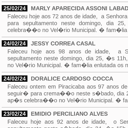
25/02/24
MARLY APARECIDA ASSONI LABA
Faleceu hoje aos 72 anos de idade, a Sen
para sepultamento neste domingo, dia 25
celebra��o no Vel�rio Municipal. � fam�lia 
24/02/24
JESSY CORREA CASAL
Faleceu hoje aos 98 anos de idade, a
sepultamento neste domingo, dia 25, �s 11
no Vel�rio Municipal. � fam�lia enlutada os 
24/02/24
DORALICE CARDOSO COCCA
Faleceu ontem em Piracicaba aos 97 anos
seguir� para crema��o neste s�bado, dia 24
ap�s celebra��o no Vel�rio Municipal. � fam
23/02/24
EMIDIO PERCILIANO ALVES
Faleceu hoje aos 92 anos de idade, o S