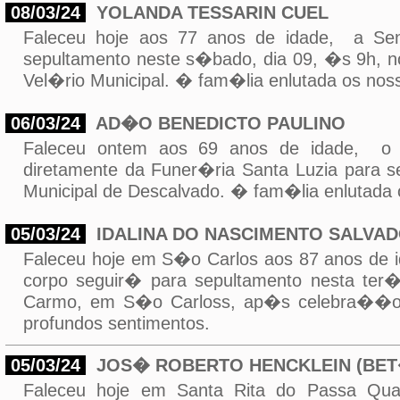
08/03/24
YOLANDA TESSARIN CUEL
Faleceu hoje aos 77 anos de idade, a S
sepultamento neste s�bado, dia 09, �s 9h, 
Vel�rio Municipal. � fam�lia enlutada os nos
06/03/24
AD�O BENEDICTO PAULINO
Faleceu ontem aos 69 anos de idade, 
diretamente da Funer�ria Santa Luzia para se
Municipal de Descalvado. � fam�lia enlutada 
05/03/24
IDALINA DO NASCIMENTO SALVA
Faleceu hoje em S�o Carlos aos 87 anos 
corpo seguir� para sepultamento nesta ter
Carmo, em S�o Carloss, ap�s celebra��o n
profundos sentimentos.
05/03/24
JOS� ROBERTO HENCKLEIN (BE
Faleceu hoje em Santa Rita do Passa Q