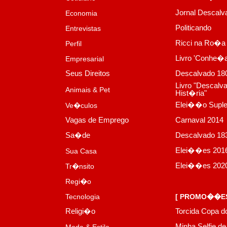
Jornal Descal
Economia
Politicando
Entrevistas
Ricci na Ro�a
Perfil
Livro 'Conhe�
Empresarial
Seus Direitos
Descalvado 18
Livro "Descalv
Animais & Pet
Hist�ria"
Elei��o Suple
Ve�culos
Vagas de Emprego
Carnaval 2014
Sa�de
Descalvado 183
Elei��es 201
Sua Casa
Elei��es 202
Tr�nsito
Regi�o
Tecnologia
[ PROMO��ES
Religi�o
Torcida Copa 
Minha Selfie de