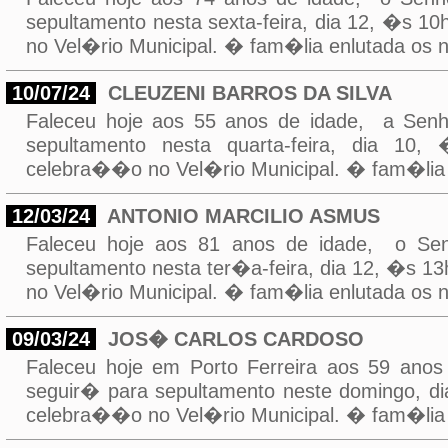
sepultamento nesta sexta-feira, dia 12, �s 
no Vel�rio Municipal. � fam�lia enlutada os 
10/07/24
CLEUZENI BARROS DA SILVA
Faleceu hoje aos 55 anos de idade, a Se
sepultamento nesta quarta-feira, dia 10
celebra��o no Vel�rio Municipal. � fam�lia 
12/03/24
ANTONIO MARCILIO ASMUS
Faleceu hoje aos 81 anos de idade, o S
sepultamento nesta ter�a-feira, dia 12, �s 
no Vel�rio Municipal. � fam�lia enlutada os 
09/03/24
JOS� CARLOS CARDOSO
Faleceu hoje em Porto Ferreira aos 59 
seguir� para sepultamento neste domingo, d
celebra��o no Vel�rio Municipal. � fam�lia 