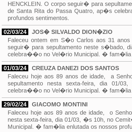
HENCKLEIN. O corpo seguir� para sepultament
de Santa Rita do Passa Quatro, ap�s celeb
profundos sentimentos.
02/03/24
JOS� SILVALDO DION�ZIO
Faleceu ontem em S�o Carlos aos 31 ano
seguir� para sepultamento neste s�bado, d
celebra��o no Vel�rio Municipal. � fam�lia 
01/03/24
CREUZA DANEZI DOS SANTOS
Faleceu hoje aos 89 anos de idade, a Se
sepultamento nesta sexta-feira, dia 01/0
celebra��o no Vel�rio Municipal. � fam�lia 
29/02/24
GIACOMO MONTINI
Faleceu hoje aos 89 anos de idade, o Sen
nesta sexta-feira, dia 01/03, �s 10h, no Cem
Municipal. � fam�lia enlutada os nossos prof