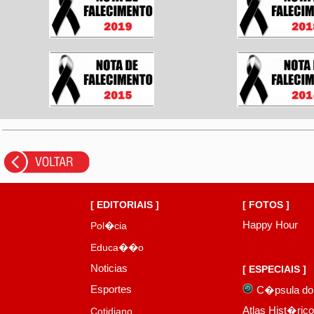
[ EDITORIAIS ]
[ FOTOS ]
Happy Hour
Pol�cia
Educa��o
Noticias
[ ESPECIAIS ]
Esportes
C�psula do
Atlas Hist�ric
Cotidiano