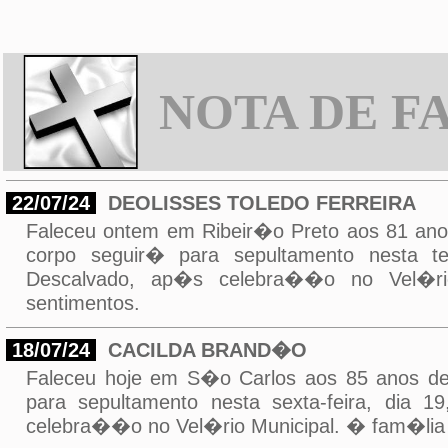
NOTA DE F
22/07/24
DEOLISSES TOLEDO FERREIRA
Faleceu ontem em Ribeir�o Preto aos 81 
corpo seguir� para sepultamento nesta t
Descalvado, ap�s celebra��o no Vel�rio
sentimentos.
18/07/24
CACILDA BRAND�O
Faleceu hoje em S�o Carlos aos 85 anos 
para sepultamento nesta sexta-feira, dia 
celebra��o no Vel�rio Municipal. � fam�lia 