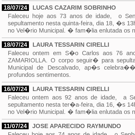
18/07/24
LUCAS CAZARIM SOBRINHO
Faleceu hoje aos 73 anos de idade, o S
sepultamento nesta quinta-feira, dia 18, �s 
no Vel�rio Municipal. � fam�lia enlutada os 
18/07/24
LAURA TESSARIN CIRELLI
Faleceu ontem em S�o Carlos aos 76 a
ZAMARIOLLA. O corpo seguir� para sepultam
Municipal de Descalvado, ap�s celebra��
profundos sentimentos.
16/07/24
LAURA TESSARIN CIRELLI
Faleceu ontem aos 92 anos de idade, a 
sepultamento nesta ter�a-feira, dia 16, �s 
no Vel�rio Municipal. � fam�lia enlutada os 
11/07/24
JOSE APARECIDO RAYMUNDO
Faleceu hoje aos 74 anos de idade, o S