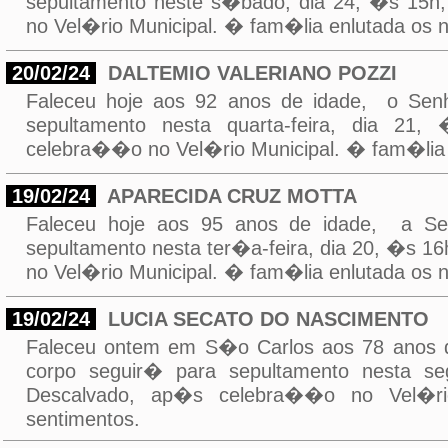
sepultamento neste s�bado, dia 24, �s 15h
no Vel�rio Municipal. � fam�lia enlutada os 
20/02/24
DALTEMIO VALERIANO POZZI
Faleceu hoje aos 92 anos de idade, o S
sepultamento nesta quarta-feira, dia 21
celebra��o no Vel�rio Municipal. � fam�lia 
19/02/24
APARECIDA CRUZ MOTTA
Faleceu hoje aos 95 anos de idade, a 
sepultamento nesta ter�a-feira, dia 20, �s 
no Vel�rio Municipal. � fam�lia enlutada os 
19/02/24
LUCIA SECATO DO NASCIMENTO
Faleceu ontem em S�o Carlos aos 78 ano
corpo seguir� para sepultamento nesta se
Descalvado, ap�s celebra��o no Vel�rio
sentimentos.